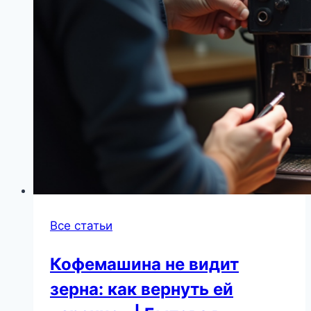
она
заблокирована:
простые
шаги,
чтобы
спасти
вещи
|
Бытовая
техника
Все статьи
Кофемашина не видит
зерна: как вернуть ей