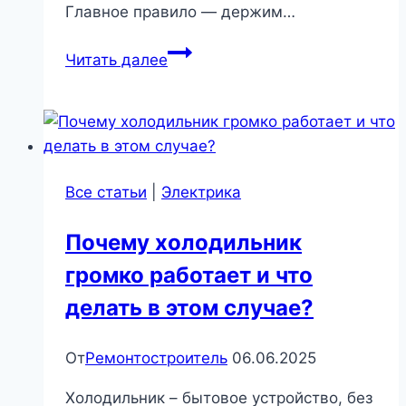
Главное правило — держим…
Холодильник
Читать далее
переезжает:
советы
профи
|
Бытовая
Все статьи
|
Электрика
техника
Почему холодильник
громко работает и что
делать в этом случае?
От
Ремонтостроитель
06.06.2025
Холодильник – бытовое устройство, без