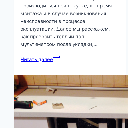
производиться при покупке, во время
монтажа и в случае возникновения
неисправности в процессе
эксплуатации. Далее мы расскажем,
как проверить теплый пол
мультиметром после укладки,…
Как
Читать далее
проверить
теплый
пол
мультиметром:
видео
с
инструкцией