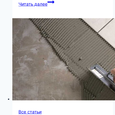
Как
Читать далее
выбрать
контроллер
для
светодиодной
ленты
и
какой
лучше
Все статьи