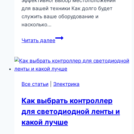
эффективно! Выбор местоположения
для вашей техники Как долго будет
служить ваше оборудование и
насколько…
Монтаж
Читать далее
посудомоечной
машины
|
Бытовая
техника
Все статьи
|
Электрика
Как выбрать контроллер
для светодиодной ленты и
какой лучше