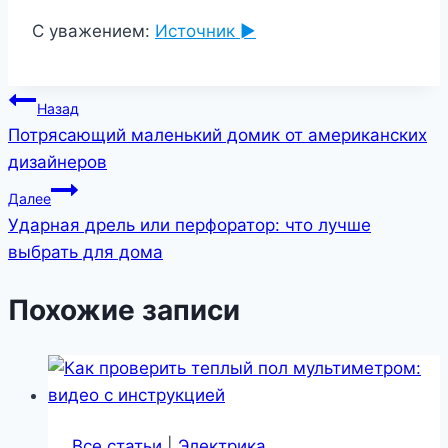
С уважением:
Источник ►
Навигация
Назад
Потрясающий маленький домик от американских
по
дизайнеров
записям
Далее
Ударная дрель или перфоратор: что лучше
выбрать для дома
Похожие записи
Все статьи
|
Электрика