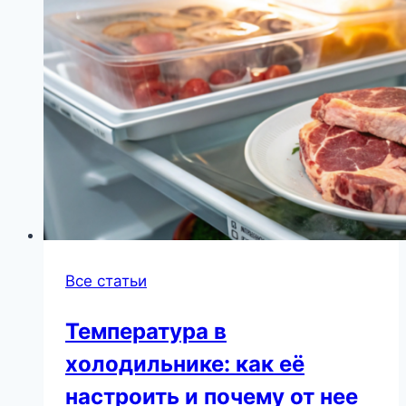
в
мастерской
|
Инструмент
и
оборудование
Все статьи
Температура в
холодильнике: как её
настроить и почему от нее