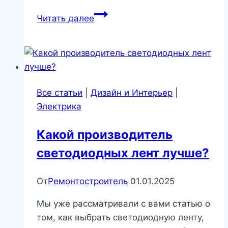
Температура
Читать далее
в
холодильнике:
как
её
настроить
Все статьи
|
Дизайн и Интерьер
|
и
Электрика
почему
от
Какой производитель
нее
светодиодных лент лучше?
зависит
вкус
еды
От
Ремонтостроитель
01.01.2025
|
Мы уже рассматривали с вами статью о
Бытовая
том, как выбрать светодиодную ленту,
техника