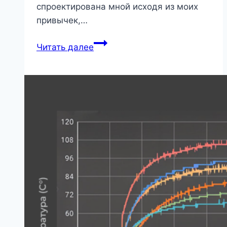
спроектирована мной исходя из моих
привычек,…
Как
Читать далее
дарят
новую
жизнь
хрущевкам