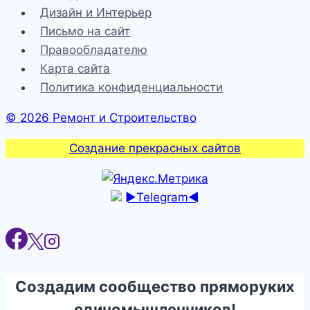
Дизайн и Интерьер
минеральной
Письмо на сайт
ваты
Правообладателю
|
Карта сайта
Стройматериалы
Политика конфиденциальности
и
технологии
© 2026 Ремонт и Строительство
Создание прекрасных сайтов
►Telegram◄
Создадим сообщество пряморуких
единомышленников!