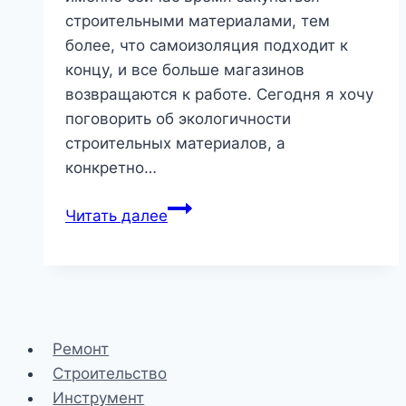
строительными материалами, тем
более, что самоизоляция подходит к
концу, и все больше магазинов
возвращаются к работе. Сегодня я хочу
поговорить об экологичности
строительных материалов, а
конкретно…
«Ядовитая
Читать далее
пыль»
или
несколько
слов
о
Ремонт
вреде
Строительство
утеплителей
Инструмент
из