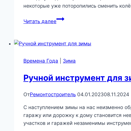
некоторые уже поторопились сменить колё
Когда
Читать далее
менять
резину
на
зимнюю?
Времена Года
|
Зима
Ручной инструмент для 
От
Ремонтостроитель
04.01.2023
08.11.2024
С наступлением зимы на нас неизменно об
гаражу или дорожку к дому становится не
участков и гаражей незаменимы инструме