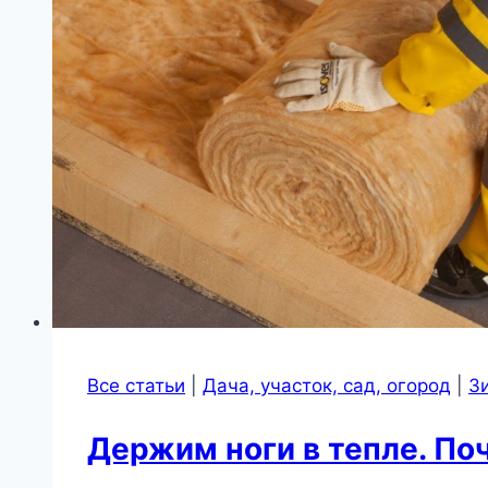
Все статьи
|
Дача, участок, сад, огород
|
З
Держим ноги в тепле. Поч