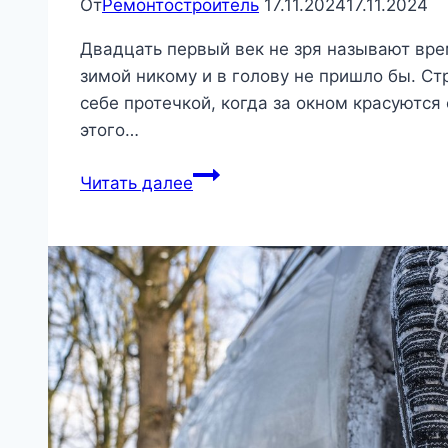
От
Ремонтостроитель
17.11.2024
17.11.2024
Двадцать первый век не зря называют вр
зимой никому и в голову не пришло бы. Ст
себе протечкой, когда за окном красуютс
этого…
Как
Читать далее
отремонтировать
гибкую
черепицу
зимой?
|
Стройматериалы
и
технологии