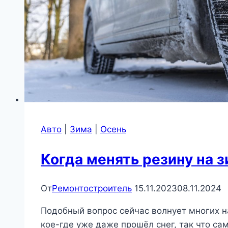
Авто
|
Зима
|
Осень
Когда менять резину на 
От
Ремонтостроитель
15.11.2023
08.11.2024
Подобный вопрос сейчас волнует многих н
кое-где уже даже прошёл снег, так что са