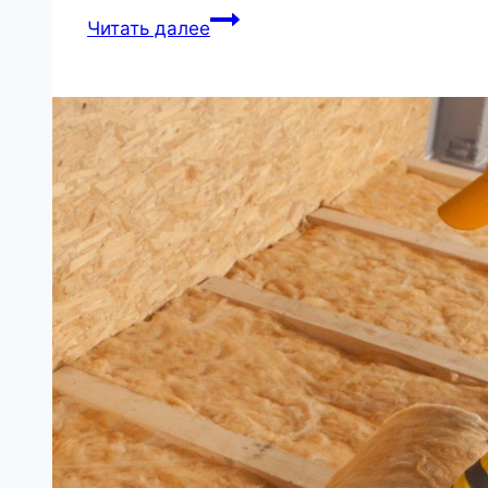
Ручной
Читать далее
инструмент
для
зимы