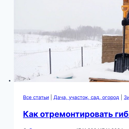
Все статьи
|
Дача, участок, сад, огород
|
З
Как отремонтировать гиб