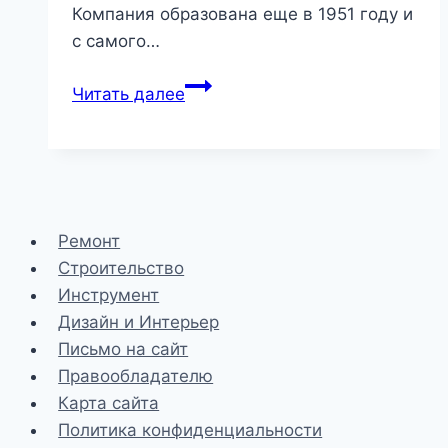
Компания образована еще в 1951 году и
с самого…
Как
Читать далее
пользоваться
клеммами
WAGO
221,
222,
Ремонт
773
Строительство
и
Инструмент
других
Дизайн и Интерьер
серий
Письмо на сайт
Правообладателю
Карта сайта
Политика конфиденциальности