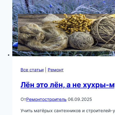
Все статьи
|
Ремонт
Лён это лён, а не хухры-
От
Ремонтостроитель
06.09.2025
Учить матёрых сантехников и строителей-у