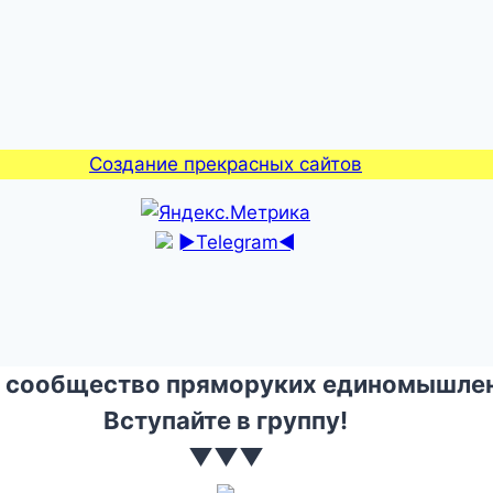
Создание прекрасных сайтов
►Telegram◄
 сообщество пряморуких единомышлен
Вступайте в группу!
▼▼▼