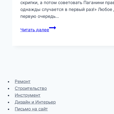
скрипки, а потом советовать Паганини пра
однажды случается в первый раз!» Любое 
первую очередь…
Лён
Читать далее
это
лён,
а
не
хухры-
мухры!
|
Ремонт
Сантехника
Строительство
и
Инструмент
отопление
Дизайн и Интерьер
Письмо на сайт