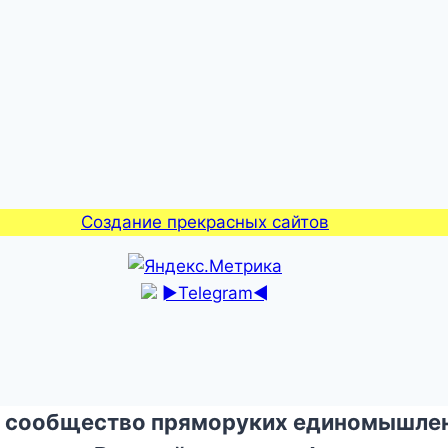
Создание прекрасных сайтов
►Telegram◄
 сообщество пряморуких единомышлен