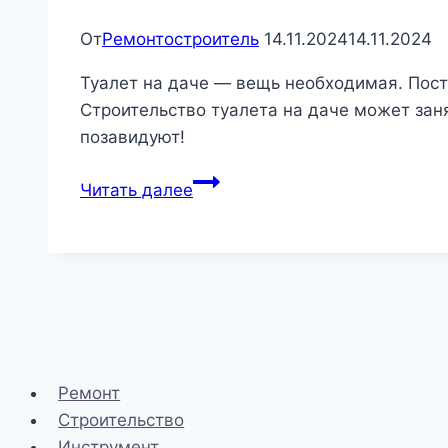
От
Ремонтостроитель
14.11.2024
14.11.2024
Туалет на даче — вещь необходимая. Пост
Строительство туалета на даче может заня
позавидуют!
Как
Читать далее
построить
туалет
на
дачу
Ремонт
Строительство
Инструмент