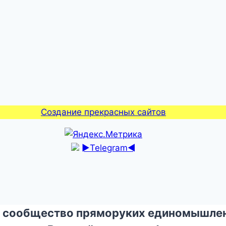
Создание прекрасных сайтов
►Telegram◄
 сообщество пряморуких единомышлен