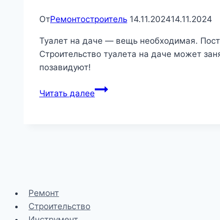
От
Ремонтостроитель
14.11.2024
14.11.2024
Туалет на даче — вещь необходимая. Пост
Строительство туалета на даче может заня
позавидуют!
Как
Читать далее
построить
туалет
на
дачу
Ремонт
Строительство
Инструмент