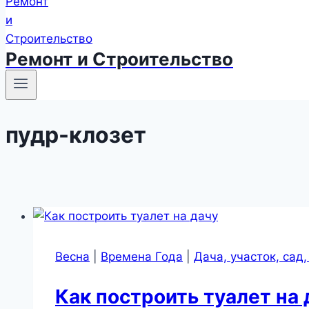
Ремонт и Строительство
пудр-клозет
Весна
|
Времена Года
|
Дача, участок, сад,
Как построить туалет на 