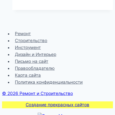
снизу
слышно
все,
ты
так
Ремонт
и
Строительство
знай!
Инструмент
|
Дизайн и Интерьер
Стройматериалы
Письмо на сайт
и
Правообладателю
технологии
Карта сайта
Политика конфиденциальности
© 2026 Ремонт и Строительство
Создание прекрасных сайтов