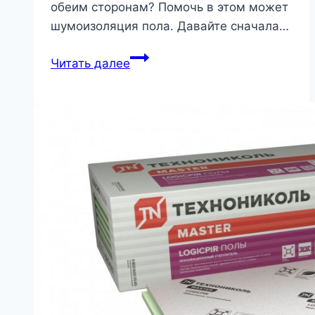
обеим сторонам? Помочь в этом может
шумоизоляция пола. Давайте сначала…
Мне
Читать далее
снизу
слышно
все,
ты
так
и
знай!
|
Стройматериалы
и
технологии