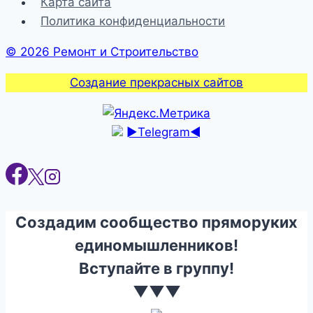
Карта сайта
дом,
Политика конфиденциальности
дача
© 2026 Ремонт и Строительство
Создание прекрасных сайтов
►Telegram◄
Создадим сообщество пряморуких
единомышленников!
Вступайте в группу!
▼▼▼