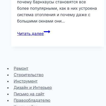
почему барнхаусы становятся все
более популярными, как в них устроена
система отопления и почему даже с
большими окнами они…
Архитектура
Читать далее
в
стиле
барнхаус:
30
невероятных
Ремонт
домов
Строительство
и
Инструмент
их
Дизайн и Интерьер
интерьеров
Письмо на сайт
|
Правообладателю
Загородный