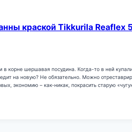
нны краской Tikkurila Reaflex 5
я и в корне шершавая посудина. Когда-то в ней купа
редит на новую? Не обязательно. Можно отреставрир
рвых, экономию – как-никак, покрасить старую «чуг