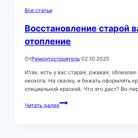
Все статьи
Восстановление старой ва
отопление
От
Ремонтостроитель
02.10.2025
Итак, есть у вас старая, ржавая, облезла
неохота. На свалку, и бежать оформлять к
специальной краской. Что это даст? Во-пе
Восстановление
Читать далее
старой
ванны
краской
Tikkurila