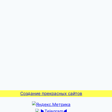
Создание прекрасных сайтов
►Telegram◄