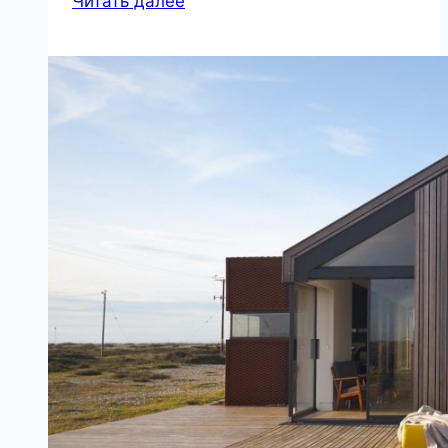
Читать далее
измерить
сопротивление
петли
фаза-
ноль?