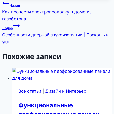
Навигация
Назад
Как провести электропроводку в доме из
по
газобетона
записям
Далее
Особенности дверной звукоизоляции | Роскошь и
уют
Похожие записи
Все статьи
|
Дизайн и Интерьер
Функциональные