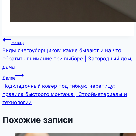
Навигация
Назад
Виды снегоуборщиков: какие бывают и на что
по
обратить внимание при выборе | Загородный дом,
записям
дача
Далее
Подкладочный ковер под гибкую черепицу:
правила быстрого монтажа | Стройматериалы и
технологии
Похожие записи