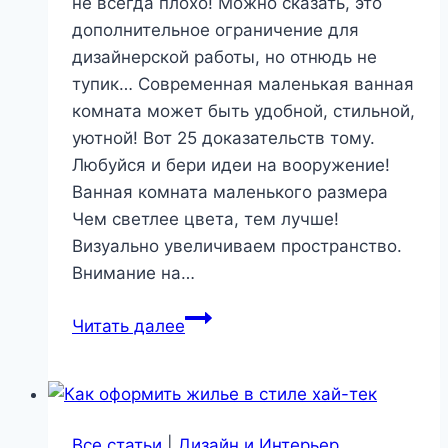
не всегда плохо! Можно сказать, это
дополнительное ограничение для
дизайнерской работы, но отнюдь не
тупик… Современная маленькая ванная
комната может быть удобной, стильной,
уютной! Вот 25 доказательств тому.
Любуйся и бери идеи на вооружение!
Ванная комната маленького размера
Чем светлее цвета, тем лучше!
Визуально увеличиваем пространство.
Внимание на…
25
Читать далее
правильных
решений
для
ванной
Все статьи
|
Дизайн и Интерьер