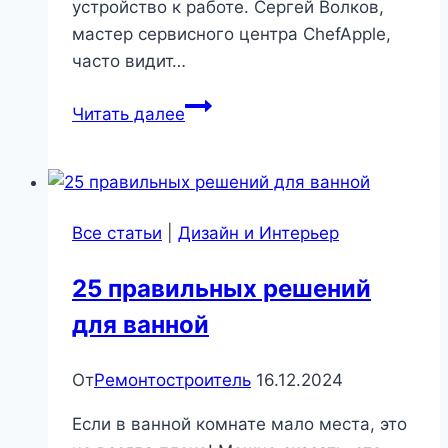
устройство к работе. Сергей Волков,
мастер сервисного центра ChefApple,
часто видит…
Айфон
Читать далее
завис
намертво:
как
действовать
Все статьи
|
Дизайн и Интерьер
и
не
25 правильных решений
потерять
для ванной
данные
|
Разное
От
Ремонтостроитель
16.12.2024
Если в ванной комнате мало места, это