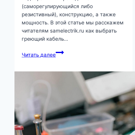
(саморегулирующийся либо
резистивный), конструкцию, а также
мощность. В этой статье мы расскажем
читателям samelectrik.ru как выбрать
греющий кабель…
Советы
Читать далее
по
выбору
греющего
кабеля