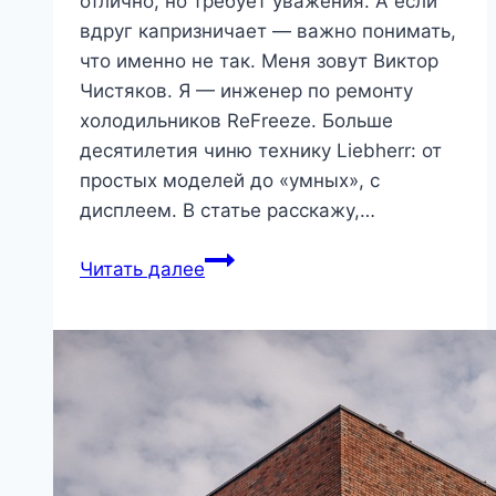
отлично, но требует уважения. А если
вдруг капризничает — важно понимать,
что именно не так. Меня зовут Виктор
Чистяков. Я — инженер по ремонту
холодильников ReFreeze. Больше
десятилетия чиню технику Liebherr: от
простых моделей до «умных», с
дисплеем. В статье расскажу,…
Liebherr:
Читать далее
что
чаще
всего
ломается
и
как
с