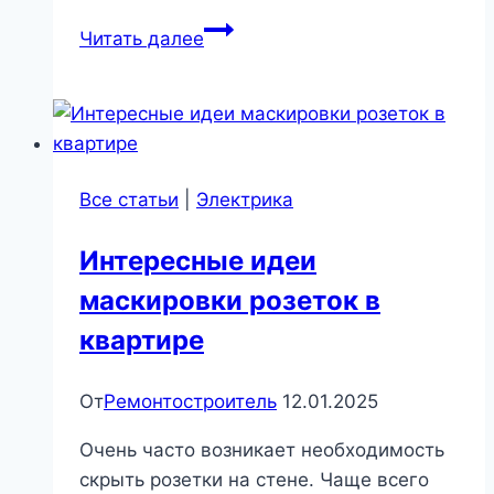
6
Читать далее
популярных
ошибок
при
приготовлении
кофе
Все статьи
|
Электрика
в
рожковой
Интересные идеи
кофеварке
маскировки розеток в
|
Бытовая
квартире
техника
От
Ремонтостроитель
12.01.2025
Очень часто возникает необходимость
скрыть розетки на стене. Чаще всего