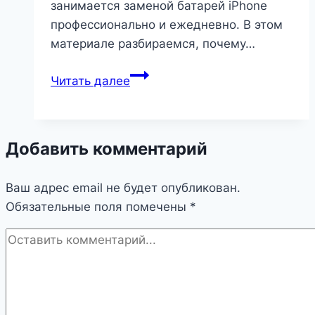
занимается заменой батарей iPhone
профессионально и ежедневно. В этом
материале разбираемся, почему…
Почему
Читать далее
iPhone
быстро
садится
Добавить комментарий
и
когда
Ваш адрес email не будет опубликован.
действительно
Обязательные поля помечены
нужна
*
замена
батареи
|
Разное