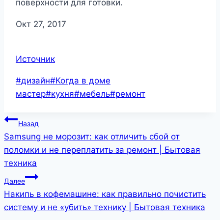
поверхности для готовки.
Окт 27, 2017
Источник
Метки
#
дизайн
#
Когда в доме
записи:
мастер
#
кухня
#
мебель
#
ремонт
Навигация
Назад
Samsung не морозит: как отличить сбой от
по
поломки и не переплатить за ремонт | Бытовая
записям
техника
Далее
Накипь в кофемашине: как правильно почистить
систему и не «убить» технику | Бытовая техника