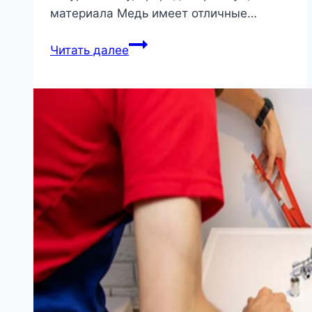
материала Медь имеет отличные…
Использование
Читать далее
меди
в
современном
интерьере