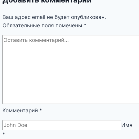
отжиме:
как
Ваш адрес email не будет опубликован.
отличить
Обязательные поля помечены
дисбаланс
*
от
неисправности
|
Бытовая
техника
Комментарий
*
Имя
*