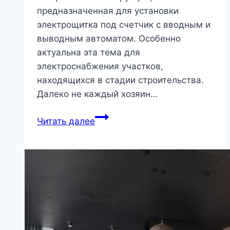
предназначенная для установки
электрощитка под счетчик с вводным и
выводным автоматом. Особенно
актуальна эта тема для
электроснабжения участков,
находящихся в стадии строительства.
Далеко не каждый хозяин…
Установка
Читать далее
трубостойки
под
счетчик
на
участке
своими
руками