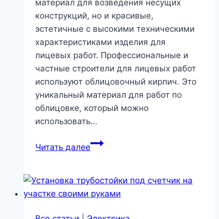
материал для возведения несущих
конструкций, но и красивые,
эстетичные с высокими техническими
характеристиками изделия для
лицевых работ. Профессиональные и
частные строители для лицевых работ
используют облицовочный кирпич. Это
уникальный материал для работ по
облицовке, который можно
использовать…
Облицовочный
Читать далее
кирпич:
виды,
особенности
облицовки
и
Все статьи
|
Электрика