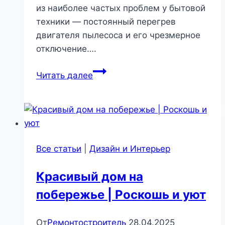
из наиболее частых проблем у бытовой
техники — постоянный перегрев
двигателя пылесоса и его чрезмерное
отключение….
Адская
Читать далее
перезагрузка!
Как
починить
свой
вечно
Все статьи
|
Дизайн и Интерьер
перегревающийся
пылесос
Красивый дом на
самостоятельно.
побережье | Роскошь и уют
|
Бытовая
техника
От
Ремонтостроитель
28.04.2025