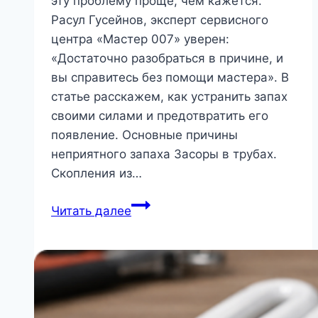
эту проблему проще, чем кажется.
Расул Гусейнов, эксперт сервисного
центра «Мастер 007» уверен:
«Достаточно разобраться в причине, и
вы справитесь без помощи мастера». В
статье расскажем, как устранить запах
своими силами и предотвратить его
появление. Основные причины
неприятного запаха Засоры в трубах.
Скопления из…
Как
Читать далее
устранить
запах
из
раковины
или