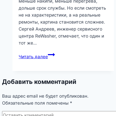
меньше накипи, меньше перегрева,
дольше срок службы. Но если смотреть
не на характеристики, а на реальные
ремонты, картина становится сложнее.
Сергей Андреев, инженер сервисного
центра ReWasher, отмечает, что один и
тот же…
Керамический
Читать далее
ТЭН
в
стиральной
Добавить комментарий
машине:
технология,
Ваш адрес email не будет опубликован.
которая
Обязательные поля помечены
продлевает
*
ресурс