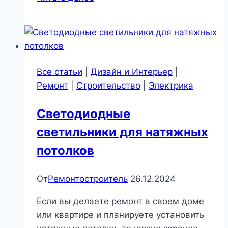
дом
на
побережье
|
Роскошь
Все статьи
|
Дизайн и Интерьер
|
и
Ремонт
|
Строительство
|
Электрика
уют
Светодиодные
светильники для натяжных
потолков
От
Ремонтостроитель
26.12.2024
Если вы делаете ремонт в своем доме
или квартире и планируете установить