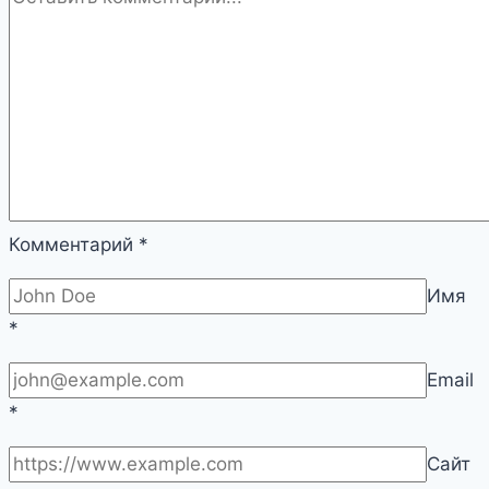
или
просто
увеличивает
цену?
|
Бытовая
техника
Комментарий
*
Имя
*
Email
*
Сайт