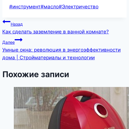
Метки
#
инструмент
#
масло
#
Электричество
записи:
Навигация
Назад
Как сделать заземление в ванной комнате?
по
Далее
записям
Умные окна: революция в энергоэффективности
дома | Стройматериалы и технологии
Похожие записи