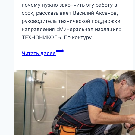
почему нужно закончить эту работу в
срок, рассказывает Василий Аксенов,
руководитель технической поддержки
направления «Минеральная изоляция»
ТЕХНОНИКОЛЬ. По контуру…
Зима
Читать далее
близко:
закрываем
теплый
контур
каркасного
дома
|
Стройматериалы
и
технологии