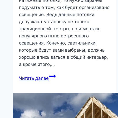
натяжные потолки, то нужно заранее
подумать о том, как будет организовано
освещение. Ведь данные потолки
допускают установку не только
традиционной люстры, но и монтаж
популярного ныне встроенного
освещения. Конечно, светильники,
которые будут вами выбраны, должны
хорошо вписываться в общий интерьер,
а кроме этого,…
Светодиодные
Читать далее
светильники
для
натяжных
потолков