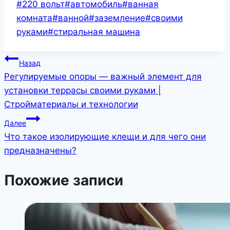
Метки
#
220 вольт
#
автомобиль
#
ванная
записи:
комната
#
ванной
#
заземление
#
своими
руками
#
стиральная машина
Навигация
Назад
Регулируемые опоры — важный элемент для
по
установки террасы своими руками |
записям
Стройматериалы и технологии
Далее
Что такое изолирующие клещи и для чего они
предназначены?
Похожие записи