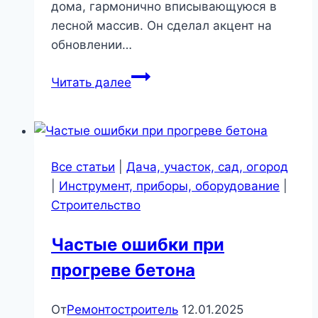
дома, гармонично вписывающуюся в
лесной массив. Он сделал акцент на
обновлении…
Удивительный
Читать далее
черный
домик
в
канадском
Все статьи
|
Дача, участок, сад, огород
лесу
|
Инструмент, приборы, оборудование
|
Строительство
Частые ошибки при
прогреве бетона
От
Ремонтостроитель
12.01.2025