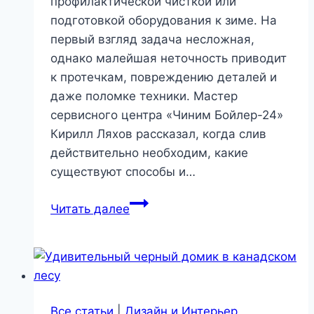
профилактической чисткой или
подготовкой оборудования к зиме. На
первый взгляд задача несложная,
однако малейшая неточность приводит
к протечкам, повреждению деталей и
даже поломке техники. Мастер
сервисного центра «Чиним Бойлер-24»
Кирилл Ляхов рассказал, когда слив
действительно необходим, какие
существуют способы и…
Слив
Читать далее
воды
из
бойлера:
практическое
руководство
Все статьи
|
Дизайн и Интерьер