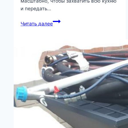
масштабно, чтобы захватить всю кухню
и передать…
Ремонт
Читать далее
на
крошечной
кухне