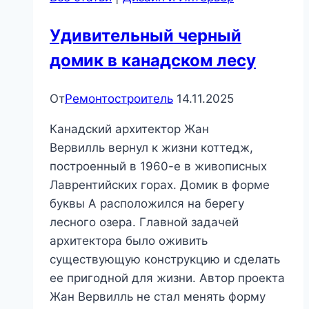
и
советы
Удивительный черный
мастера
домик в канадском лесу
|
Сантехника
и
От
Ремонтостроитель
14.11.2025
отопление
Канадский архитектор Жан
Вервилль вернул к жизни коттедж,
построенный в 1960-е в живописных
Лаврентийских горах. Домик в форме
буквы A расположился на берегу
лесного озера. Главной задачей
архитектора было оживить
существующую конструкцию и сделать
ее пригодной для жизни. Автор проекта
Жан Вервилль не стал менять форму