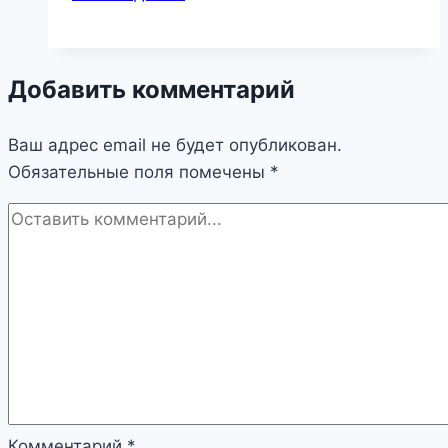
штукатурных
станций
и
Добавить комментарий
машин:
Тайфун,
Ваш адрес email не будет опубликован.
NOVO
Обязательные поля помечены
Gen
*
3,
PFT,
Putzmeister,
Метеор
и
прочих
марок.
Комментарий
*