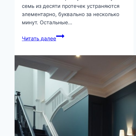
семь из десяти протечек устраняются
элементарно, буквально за несколько
минут. Остальные…
Протечки
Читать далее
кофемашины:
экспертное
руководство
по
диагностике
и
устранению
неисправностей
|
Бытовая
техника