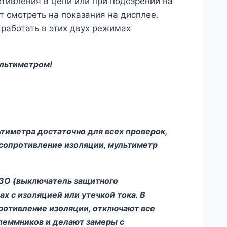
тивления в цепи или при подозрении на
т смотреть на показания на дисплее.
работать в этих двух режимах
ультиметром!
тиметра достаточно для всех проверок,
ь сопротивление изоляции, мультиметр
ЗО
(выключатель защитного
х с изоляцией или утечкой тока. В
противление изоляции, отключают все
клеммников и делают замеры с