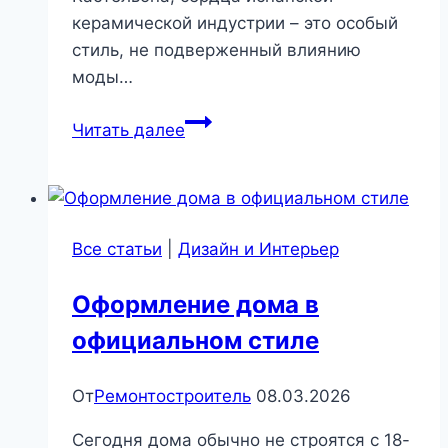
керамической индустрии – это особый
стиль, не подверженный влиянию
моды…
Качественные
Читать далее
имитации
камня,
дерева,
цемента
Все статьи
|
Дизайн и Интерьер
от
Porcelanosa
Оформление дома в
–
официальном стиле
выбор
дизайнеров
интерьеров
От
Ремонтостроитель
08.03.2026
|
Сегодня дома обычно не строятся с 18-
Стройматериалы