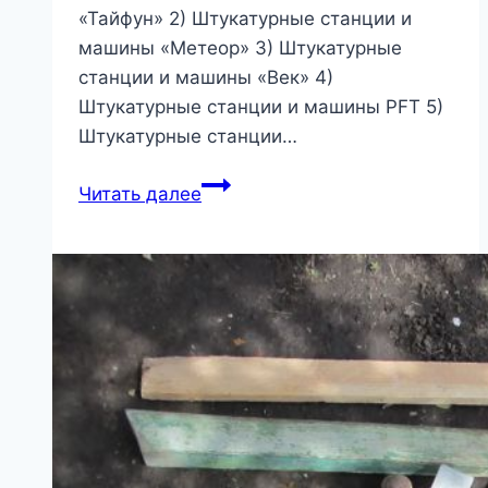
«Тайфун» 2) Штукатурные станции и
машины «Метеор» 3) Штукатурные
станции и машины «Век» 4)
Штукатурные станции и машины PFT 5)
Штукатурные станции…
Обзор
Читать далее
штукатурных
станций
и
машин:
Тайфун,
NOVO
Gen
3,
PFT,
Putzmeister,