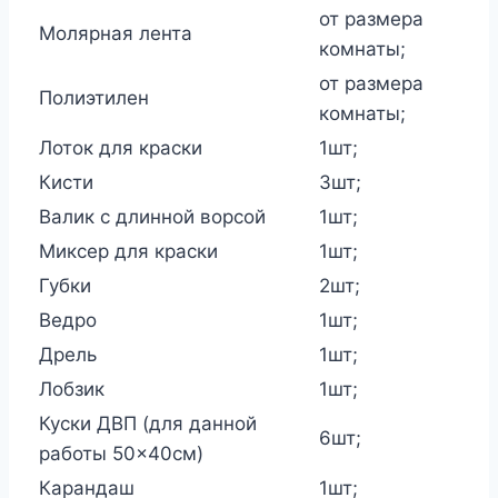
от размера
Молярная лента
комнаты;
от размера
Полиэтилен
комнаты;
Лоток для краски
1шт;
Кисти
3шт;
Валик с длинной ворсой
1шт;
Миксер для краски
1шт;
Губки
2шт;
Ведро
1шт;
Дрель
1шт;
Лобзик
1шт;
Куски ДВП (для данной
6шт;
работы 50×40см)
Карандаш
1шт;