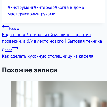
Метки
#
инструмент
#
интерьер
#
Когда в доме
записи:
мастер
#
своими руками
Навигация
Назад
Вода в новой стиральной машине: гарантия
по
проверки, а б/у вместо нового | Бытовая техника
записям
Далее
Как сделать кухонную столешницу из кафеля
Похожие записи