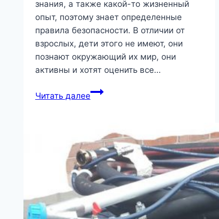
знания, а также какой-то жизненный
опыт, поэтому знает определенные
правила безопасности. В отличии от
взрослых, дети этого не имеют, они
познают окружающий их мир, они
активны и хотят оценить все…
Защита
Читать далее
детей
от
поражения
электрическим
током