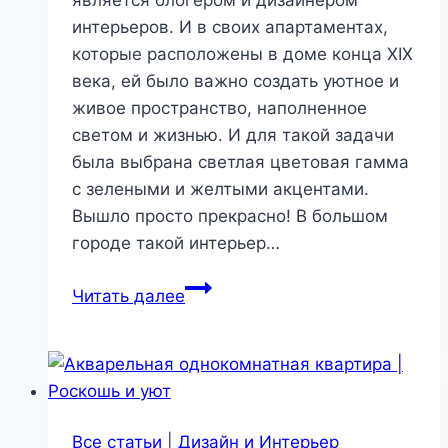
является блогером и дизайнером
интерьеров. И в своих апартаментах,
которые расположены в доме конца XIX
века, ей было важно создать уютное и
живое пространство, наполненное
светом и жизнью. И для такой задачи
была выбрана светлая цветовая гамма
с зелеными и желтыми акцентами.
Вышло просто прекрасно! В большом
городе такой интерьер…
Уютное
Читать далее
живое
пространство
|
Роскошь
и
Все статьи
|
Дизайн и Интерьер