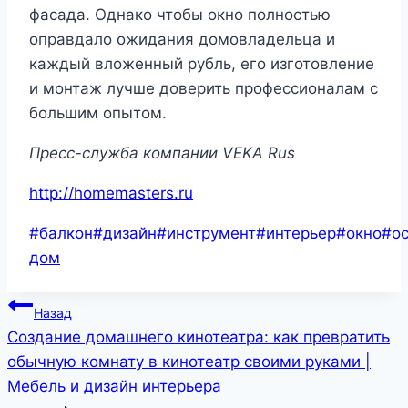
фасада. Однако чтобы окно полностью
оправдало ожидания домовладельца и
каждый вложенный рубль, его изготовление
и монтаж лучше доверить профессионалам с
большим опытом.
Пресс-служба компании VEKA Rus
http://homemasters.ru
Метки
#
балкон
#
дизайн
#
инструмент
#
интерьер
#
окно
#
о
записи:
дом
Навигация
Назад
Создание домашнего кинотеатра: как превратить
по
обычную комнату в кинотеатр своими руками |
записям
Мебель и дизайн интерьера