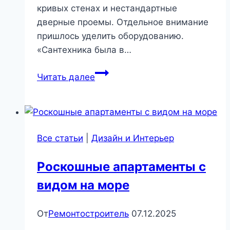
кривых стенах и нестандартные
дверные проемы. Отдельное внимание
пришлось уделить оборудованию.
«Сантехника была в…
Акварельная
Читать далее
однокомнатная
квартира
|
Роскошь
Все статьи
|
Дизайн и Интерьер
и
уют
Роскошные апартаменты с
видом на море
От
Ремонтостроитель
07.12.2025