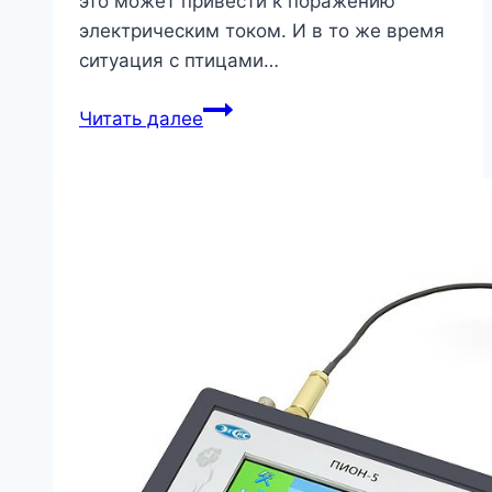
это может привести к поражению
электрическим током. И в то же время
ситуация с птицами…
Почему
Читать далее
птиц
не
бьет
током
на
проводах