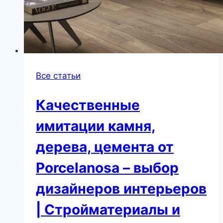
Все статьи
Качественные
имитации камня,
дерева, цемента от
Porcelanosa – выбор
дизайнеров интерьеров
| Стройматериалы и