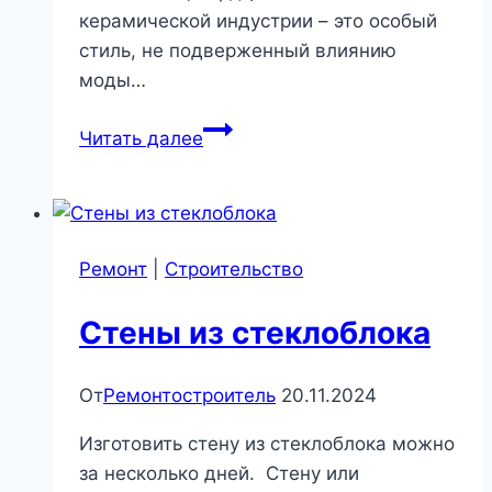
керамической индустрии – это особый
стиль, не подверженный влиянию
моды…
Качественные
Читать далее
имитации
камня,
дерева,
цемента
Ремонт
|
Строительство
от
Porcelanosa
Стены из стеклоблока
–
выбор
дизайнеров
От
Ремонтостроитель
20.11.2024
интерьеров
Изготовить стену из стеклоблока можно
|
за несколько дней. Стену или
Стройматериалы