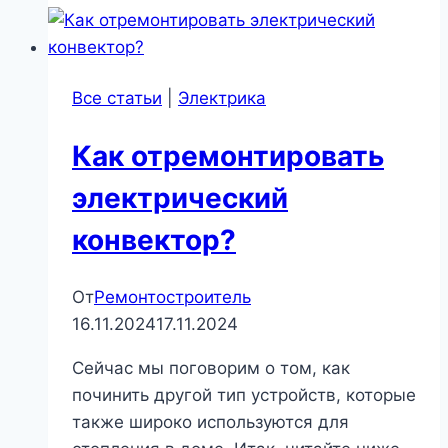
черепицу
зимой?
|
Все статьи
|
Электрика
Стройматериалы
и
Как отремонтировать
технологии
электрический
конвектор?
От
Ремонтостроитель
16.11.2024
17.11.2024
Сейчас мы поговорим о том, как
починить другой тип устройств, которые
также широко используются для