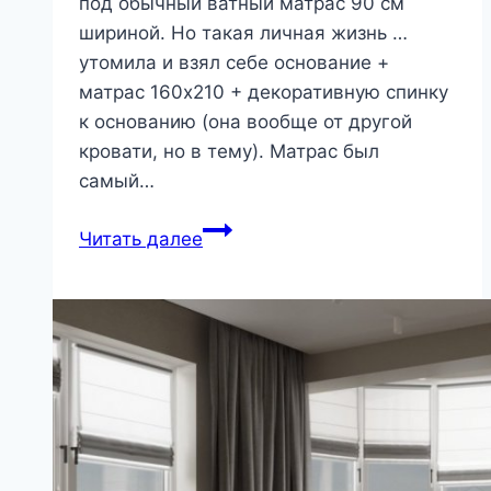
под обычный ватный матрас 90 см
шириной. Но такая личная жизнь …
утомила и взял себе основание +
матрас 160х210 + декоративную спинку
к основанию (она вообще от другой
кровати, но в тему). Матрас был
самый…
Ремонт
Читать далее
пружинного
матраса