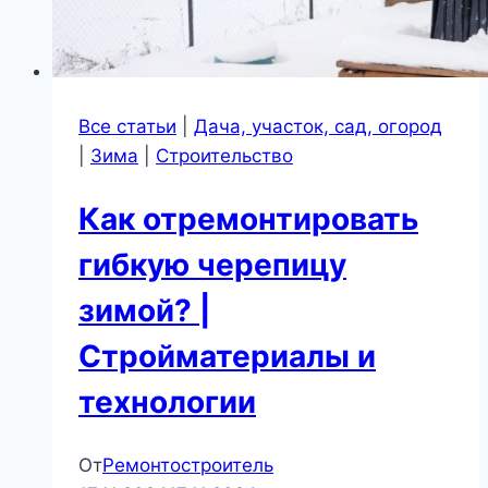
и
технологии
Все статьи
|
Дача, участок, сад, огород
|
Зима
|
Строительство
Как отремонтировать
гибкую черепицу
зимой? |
Стройматериалы и
технологии
От
Ремонтостроитель