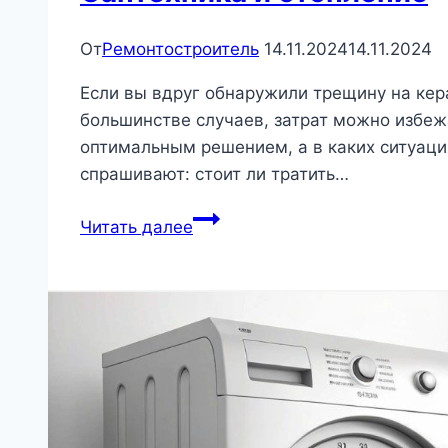
От
Ремонтостроитель
14.11.2024
14.11.2024
Если вы вдруг обнаружили трещину на кера
большинстве случаев, затрат можно избежа
оптимальным решением, а в каких ситуаци
спрашивают: стоит ли тратить…
Отремонтировать
Читать далее
нельзя
заменить:
ремонт
трещин
на
керамической
сантехнике
|