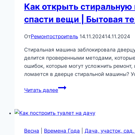
Как открыть стиральную 
спасти вещи | Бытовая т
От
Ремонтостроитель
14.11.2024
14.11.2024
Стиральная машина заблокировала дверцу 
делится проверенными методами, которые
ошибок, которые могут усложнить ремонт,
ломается в дверце стиральной машины? У
Как
Читать далее
открыть
стиральную
машину,
если
она
Весна
|
Времена Года
|
Дача, участок, сад,