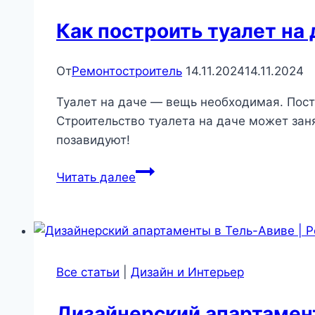
заблокирована:
простые
Как построить туалет на 
шаги,
чтобы
От
Ремонтостроитель
14.11.2024
14.11.2024
спасти
вещи
Туалет на даче — вещь необходимая. Пост
|
Строительство туалета на даче может заня
Бытовая
позавидуют!
техника
Как
Читать далее
построить
туалет
на
дачу
Все статьи
|
Дизайн и Интерьер
Дизайнерский апартамент