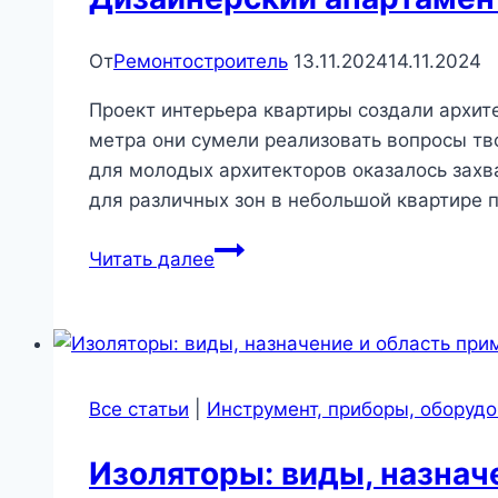
От
Ремонтостроитель
13.11.2024
14.11.2024
Проект интерьера квартиры создали архит
метра они сумели реализовать вопросы тв
для молодых архитекторов оказалось зах
для различных зон в небольшой квартире
Дизайнерский
Читать далее
апартаменты
в
Тель-
Авиве
|
Все статьи
|
Инструмент, приборы, оборуд
Роскошь
и
Изоляторы: виды, назнач
уют