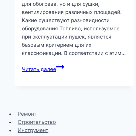
для обогрева, но и для сушки,
вентилирования различных площадей.
Какие существуют разновидности
оборудования Топливо, используемое
при эксплуатации пушек, является
базовым критерием для их
классификации. В соответствии с этим…
Тепловые
Читать далее
пушки:
что
это
за
оборудование,
Ремонт
какова
Строительство
сфера
Инструмент
его