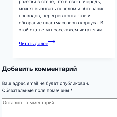
розетки в стене, что в свою очередь,
может вызывать перелом и обгорание
проводов, перегрев контактов и
обгорание пластмассового корпуса. В
этой статье мы расскажем читателям…
Как
Читать далее
починить
розетку,
если
Добавить комментарий
она
выпала,
Ваш адрес email не будет опубликован.
искрит
Обязательные поля помечены
или
*
не
работает