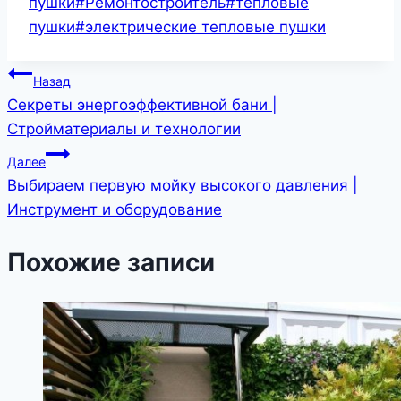
записи:
пушки
#
Ремонтостроитель
#
тепловые
пушки
#
электрические тепловые пушки
Навигация
Назад
Секреты энергоэффективной бани |
по
Стройматериалы и технологии
записям
Далее
Выбираем первую мойку высокого давления |
Инструмент и оборудование
Похожие записи