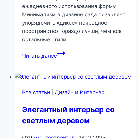
ежедневного использования форму.
Минимализм в дизайне сада позволяет
упорядочить «дикое» природное
пространство гораздо лучше, чем все
остальные стили….
Дизайн
Читать далее
сада
в
стиле
минимализм
Все статьи
|
Дизайн и Интерьер
|
Ландшафт,
Элегантный интерьер со
ландшафтный
светлым деревом
дизайн
От
Ремонтостроитель
18.12.2025