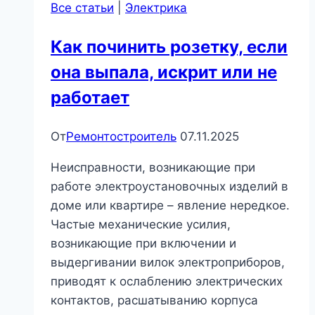
Все статьи
|
Электрика
мастеров
на
Как починить розетку, если
все
она выпала, искрит или не
руки:
RemPlanner,
работает
Coohom,
HomeStyler,
От
Ремонтостроитель
07.11.2025
Planner
5D
Неисправности, возникающие при
и
работе электроустановочных изделий в
PRO100
доме или квартире – явление нередкое.
|
Частые механические усилия,
Мебель
возникающие при включении и
и
выдергивании вилок электроприборов,
дизайн
приводят к ослаблению электрических
интерьера
контактов, расшатыванию корпуса