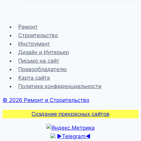
—
что
лучше
Ремонт
выбрать
Строительство
и
Инструмент
в
Дизайн и Интерьер
чем
Письмо на сайт
разница
Правообладателю
Карта сайта
Политика конфиденциальности
© 2026 Ремонт и Строительство
Создание прекрасных сайтов
►Telegram◄