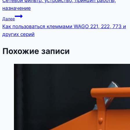
Сетевой фильтр: устройство, принцип работы,
по
назначение
записям
Далее
Как пользоваться клеммами WAGO 221, 222, 773 и
других серий
Похожие записи