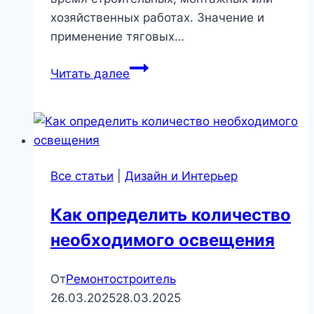
хозяйственных работах. Значение и
применение тяговых…
Принцип
Читать далее
работы
тягового
механизма:
как
функционирует
Все статьи
|
Дизайн и Интерьер
ручная
лебедка
Как определить количество
|
необходимого освещения
Инструмент
и
оборудование
От
Ремонтостроитель
26.03.2025
28.03.2025