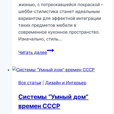
жизнью, с потрескавшейся покраской –
шебби-стилистика станет идеальным
вариантом для эффектной интеграции
таких предметов мебели в
современное кухонное пространство.
Изначально, стиль…
Оформление
Читать далее
кухни
в
стиле
шебби-
Все статьи
|
Дизайн и Интерьер
шик
Системы “Умный дом”
времен СССР