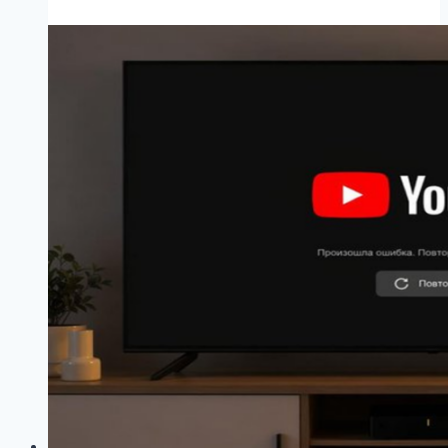
дом”
времен
СССР