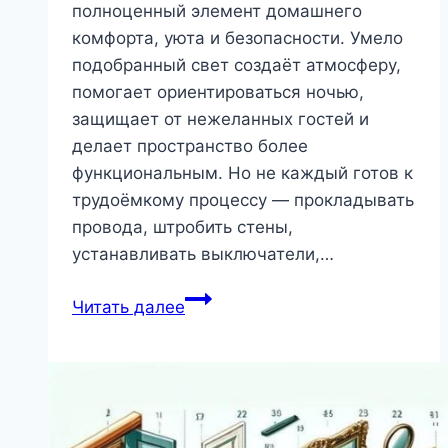
полноценный элемент домашнего
комфорта, уюта и безопасности. Умело
подобранный свет создаёт атмосферу,
помогает ориентироваться ночью,
защищает от нежеланных гостей и
делает пространство более
функциональным. Но не каждый готов к
трудоёмкому процессу — прокладывать
провода, штробить стены,
устанавливать выключатели,…
«Умное
Читать далее
освещение»
на
даче
без
проводов