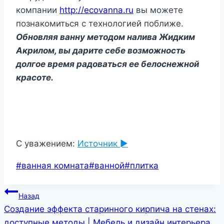
компании
http://ecovanna.ru
вы можете
познакомиться с технологией поближе.
Обновляя ванну методом налива Жидким
Акрилом, вы дарите себе возможность
долгое время радоваться ее белоснежной
красоте.
С уважением:
Источник ►
Метки
#
ванная комната
#
ванной
#
плитка
записи:
Навигация
Назад
Создание эффекта старинного кирпича на стенах:
по
доступные методы | Мебель и дизайн интерьера