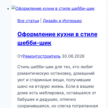
с
эффектом
самоочистки:
Все статьи
|
Дизайн и Интерьер
чистый
дом
Оформление кухни в стиле
без
шебби-шик
мытья
даже
после
От
Ремонтостроитель
30.06.2026
дождя
Стиль шебби-шик для тех, кто любит
|
романтическую остановку, домашний
Стройматериалы
уют и старинные вещи, получившие
и
шанс на вторую жизнь. Если в вашем
технологии
доме есть меблировка, оставшаяся от
бабушек и дедушек, отлично
сохранившаяся, но слегка потрепанная