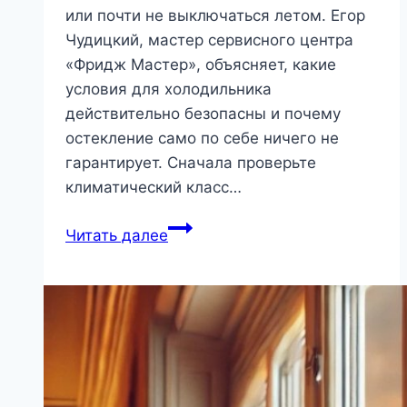
или почти не выключаться летом. Егор
Чудицкий, мастер сервисного центра
«Фридж Мастер», объясняет, какие
условия для холодильника
действительно безопасны и почему
остекление само по себе ничего не
гарантирует. Сначала проверьте
климатический класс…
Холодильник
Читать далее
на
лоджии:
разбираем
«за»
и
«против»
с