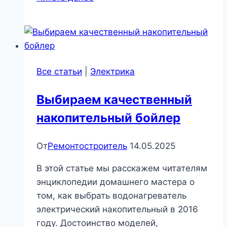
популярных
строительных
раций
|
Электрика
Все статьи
|
Электрика
и
слаботочка
Выбираем качественный
накопительный бойлер
От
Ремонтостроитель
14.05.2025
В этой статье мы расскажем читателям
энциклопедии домашнего мастера о
том, как выбрать водонагреватель
электрический накопительный в 2016
году. Достоинство моделей,