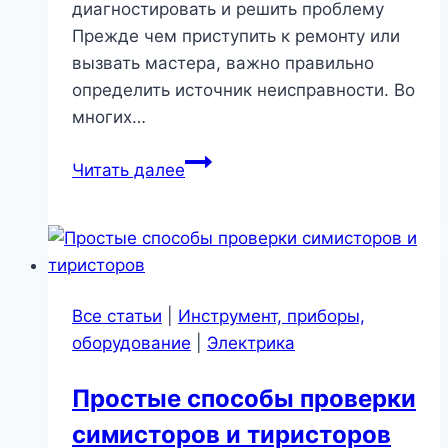
диагностировать и решить проблему
Прежде чем приступить к ремонту или
вызвать мастера, важно правильно
определить источник неисправности. Во
многих…
Что
Читать далее
делать,
если
унитаз
сломался:
полный
Все статьи
|
Инструмент, приборы,
гид
оборудование
|
Электрика
по
проблемам
Простые способы проверки
и
симисторов и тиристоров
их