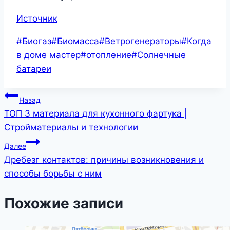
Источник
Метки
#
Биогаз
#
Биомасса
#
Ветрогенераторы
#
Когда
записи:
в доме мастер
#
отопление
#
Солнечные
батареи
Навигация
Назад
ТОП 3 материала для кухонного фартука |
по
Стройматериалы и технологии
записям
Далее
Дребезг контактов: причины возникновения и
способы борьбы с ним
Похожие записи