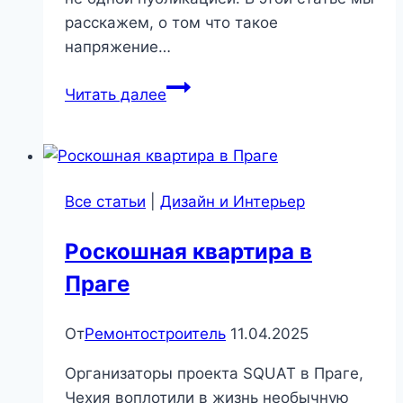
расскажем, о том что такое
напряжение…
Заземление:
Читать далее
нормы,
меры
защиты,
условия
Все статьи
|
Дизайн и Интерьер
возникновения
Роскошная квартира в
Праге
От
Ремонтостроитель
11.04.2025
Организаторы проекта SQUAT в Праге,
Чехия воплотили в жизнь необычную