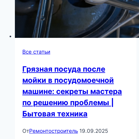
Все статьи
Грязная посуда после
мойки в посудомоечной
машине: секреты мастера
по решению проблемы |
Бытовая техника
От
Ремонтостроитель
19.09.2025