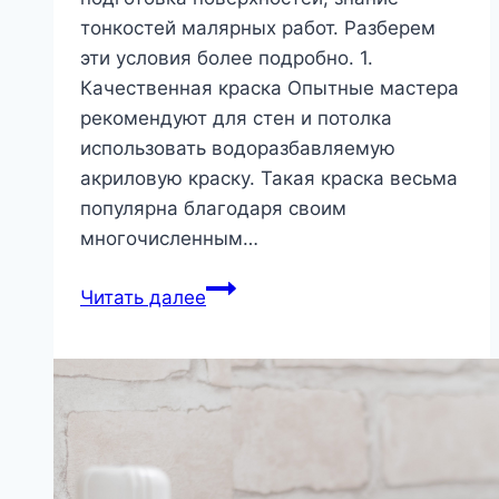
тонкостей малярных работ. Разберем
эти условия более подробно. 1.
Качественная краска Опытные мастера
рекомендуют для стен и потолка
использовать водоразбавляемую
акриловую краску. Такая краска весьма
популярна благодаря своим
многочисленным…
Нюансы
Читать далее
финишной
покраски
|
Роскошь
и
уют