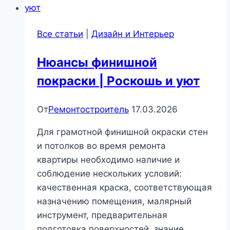
в
посудомоечной
Все статьи
|
Дизайн и Интерьер
машине:
секреты
Нюансы финишной
мастера
покраски | Роскошь и уют
по
решению
проблемы
От
Ремонтостроитель
17.03.2026
|
Для грамотной финишной окраски стен
Бытовая
и потолков во время ремонта
техника
квартиры необходимо наличие и
соблюдение нескольких условий:
качественная краска, соответствующая
назначению помещения, малярный
инструмент, предварительная
подготовка поверхностей, знание