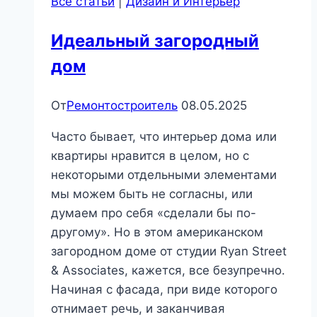
Все статьи
|
Дизайн и Интерьер
5
важных
Идеальный загородный
нюансов
дом
От
Ремонтостроитель
08.05.2025
Часто бывает, что интерьер дома или
квартиры нравится в целом, но с
некоторыми отдельными элементами
мы можем быть не согласны, или
думаем про себя «сделали бы по-
другому». Но в этом американском
загородном доме от студии Ryan Street
& Associates, кажется, все безупречно.
Начиная с фасада, при виде которого
отнимает речь, и заканчивая