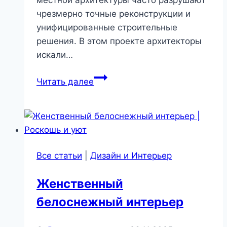
местной архитектуры часто разрушают
чрезмерно точные реконструкции и
унифицированные строительные
решения. В этом проекте архитекторы
искали…
Очаровательный
Читать далее
загородный
домик
в
Чехии
Все статьи
|
Дизайн и Интерьер
Женственный
белоснежный интерьер