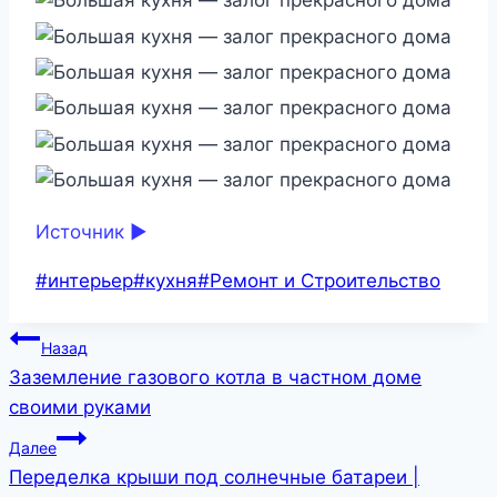
Источник ►
Метки
#
интерьер
#
кухня
#
Ремонт и Строительство
записи:
Навигация
Назад
Заземление газового котла в частном доме
по
своими руками
записям
Далее
Переделка крыши под солнечные батареи |