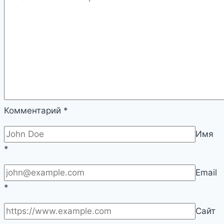
и
их
решению
|
Сантехника
и
отопление
Комментарий
*
Имя
*
Email
*
Сайт