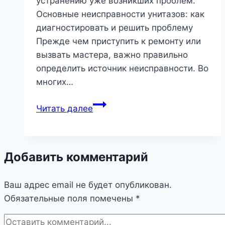
устранению уже возникших проблем.
Основные неисправности унитазов: как
диагностировать и решить проблему
Прежде чем приступить к ремонту или
вызвать мастера, важно правильно
определить источник неисправности. Во
многих…
Что
Читать далее
делать,
если
унитаз
Добавить комментарий
сломался:
полный
Ваш адрес email не будет опубликован.
гид
Обязательные поля помечены
по
*
проблемам