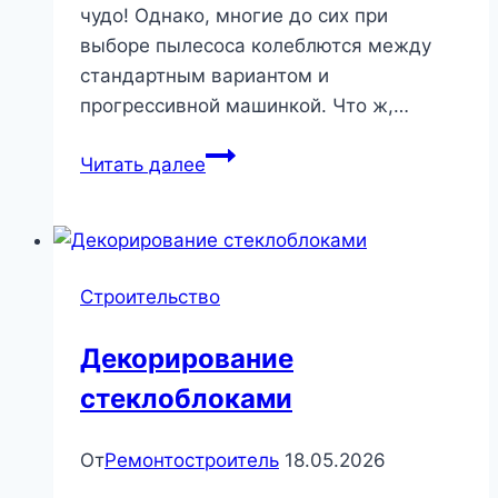
чудо! Однако, многие до сих при
выборе пылесоса колеблются между
стандартным вариантом и
прогрессивной машинкой. Что ж,…
Робот-
Читать далее
пылесос
vs
обычный.
Что
Строительство
выбрать
в
Декорирование
2019?
стеклоблоками
|
Бытовая
техника
От
Ремонтостроитель
18.05.2026