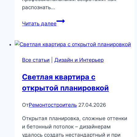
распознать…
Горячая
Читать далее
вилка
бойлера:
находим
и
Все статьи
|
Дизайн и Интерьер
устраняем
опасную
Светлая квартира с
проблему
открытой планировкой
|
Сантехника
и
От
Ремонтостроитель
27.04.2026
отопление
Открытая планировка, сложные оттенки
и бетонный потолок – дизайнерам
удалось создать нестандартный и при