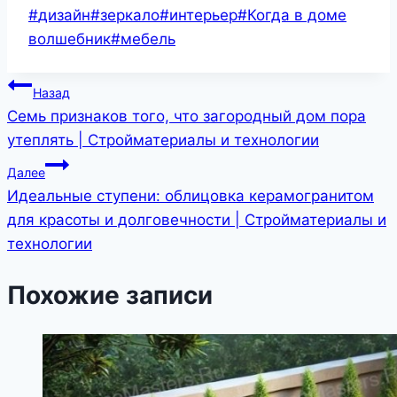
Метки
#
дизайн
#
зеркало
#
интерьер
#
Когда в доме
записи:
волшебник
#
мебель
Навигация
Назад
Семь признаков того, что загородный дом пора
по
утеплять | Стройматериалы и технологии
записям
Далее
Идеальные ступени: облицовка керамогранитом
для красоты и долговечности | Стройматериалы и
технологии
Похожие записи