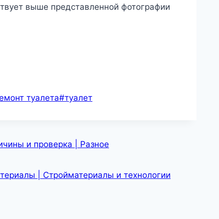
ствует выше представленной фотографии
емонт туалета
#
туалет
чины и проверка | Разное
атериалы | Стройматериалы и технологии