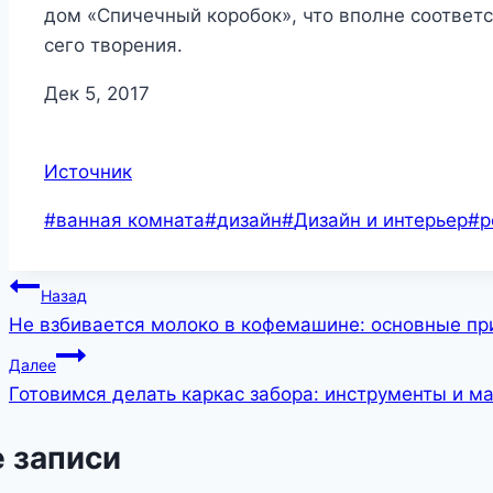
дом «Спичечный коробок», что вполне соответ
сего творения.
Дек 5, 2017
Источник
Метки
#
ванная комната
#
дизайн
#
Дизайн и интерьер
#
р
записи:
Навигация
Назад
Не взбивается молоко в кофемашине: основные при
по
Далее
записям
Готовимся делать каркас забора: инструменты и м
 записи