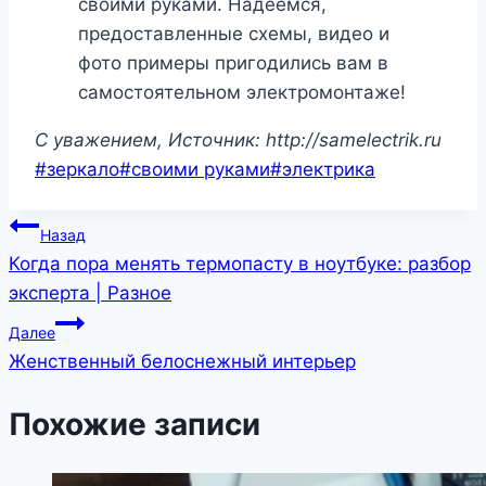
своими руками. Надеемся,
предоставленные схемы, видео и
фото примеры пригодились вам в
самостоятельном электромонтаже!
C уважением, Источник: http://samelectrik.ru
Метки
#
зеркало
#
своими руками
#
электрика
записи:
Навигация
Назад
Когда пора менять термопасту в ноутбуке: разбор
по
эксперта | Разное
записям
Далее
Женственный белоснежный интерьер
Похожие записи