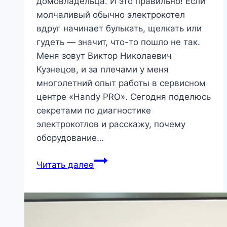
домовладельца. И это правильно! Если
молчаливый обычно электрокотел
вдруг начинает булькать, щелкать или
гудеть — значит, что-то пошло не так.
Меня зовут Виктор Николаевич
Кузнецов, и за плечами у меня
многолетний опыт работы в сервисном
центре «Handy PRO». Сегодня поделюсь
секретами по диагностике
электрокотлов и расскажу, почему
оборудование…
Откуда
Читать далее
берется
шум
в
электрокотле: