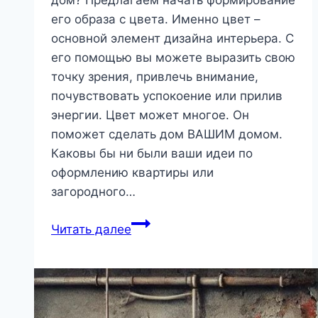
дом? Предлагаем начать формирование
его образа с цвета. Именно цвет –
основной элемент дизайна интерьера. С
его помощью вы можете выразить свою
точку зрения, привлечь внимание,
почувствовать успокоение или прилив
энергии. Цвет может многое. Он
поможет сделать дом ВАШИМ домом.
Каковы бы ни были ваши идеи по
оформлению квартиры или
загородного…
Подходящие
Читать далее
цвета
для
дома
|