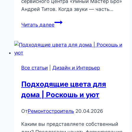
сервисного центра «Умный Мастер Бро»
Андрей Титов. Когда звуки — часть…
Духовка
Читать далее
пищит:
тревога,
сбой
или
просто
Все статьи
|
Дизайн и Интерьер
напоминание?
|
Подходящие цвета для
Бытовая
дома | Роскошь и уют
техника
От
Ремонтостроитель
20.04.2026
Каким вы представляете собственный