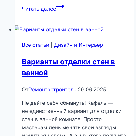
Уникальная
Читать далее
инженерная
доска
Bentline
SUPERBASE
Все статьи
|
Дизайн и Интерьер
|
Стройматериалы
Варианты отделки стен в
и
ванной
технологии
От
Ремонтостроитель
29.06.2025
Не дайте себя обмануть! Кафель —
не единственный вариант для отделки
стен в ванной комнате. Просто
мастерам лень менять свои взгляды
и учиться новому. А вы в итоге получите