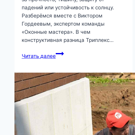
падений или устойчивость к солнцу.
Разберёмся вместе с Виктором
Гордеевым, экспертом команды
«Оконные мастера». В чем
конструктивная разница Триплекс…
Какое
Читать далее
стекло
выбрать
для
окон:
триплекс
или
закаленное
и
когда
есть