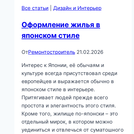
прочные
Все статьи
|
Дизайн и Интерьер
и
лёгкие
Оформление жилья в
конструкции
японском стиле
для
быстрого
монтажа
От
Ремонтостроитель
21.02.2026
|
Интерес к Японии, её обычаям и
Стройматериалы
культуре всегда присутствовал среди
и
европейцев и выражается обычно в
технологии
японском стиле в интерьере.
Притягивает людей прежде всего
простота и элегантность этого стиля.
Кроме того, жилище по-японски – это
отдельный мирок, в котором можно
уединиться и отвлечься от суматошного