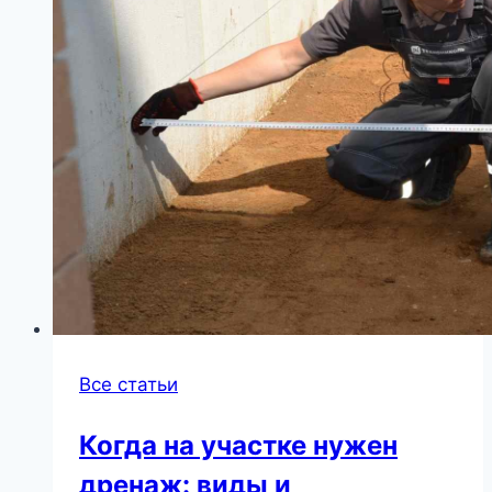
смысл
менять
стандартное
|
Разное
Все статьи
Когда на участке нужен
дренаж: виды и