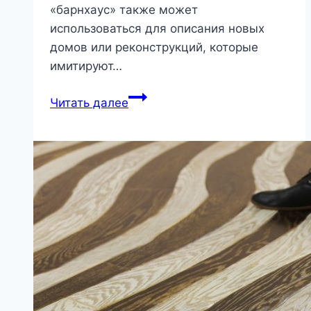
«барнхаус» также может
использоваться для описания новых
домов или реконструкций, которые
имитируют…
Когда
Читать далее
на
участке
нужен
дренаж:
виды
и
особенности
|
Загородный
дом,
дача