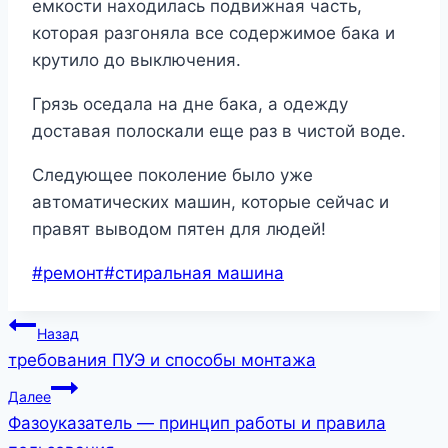
емкости находилась подвижная часть,
которая разгоняла все содержимое бака и
крутило до выключения.
Грязь оседала на дне бака, а одежду
доставая полоскали еще раз в чистой воде.
Следующее поколение было уже
автоматических машин, которые сейчас и
правят выводом пятен для людей!
Метки
#
ремонт
#
стиральная машина
записи:
Навигация
Назад
требования ПУЭ и способы монтажа
по
Далее
записям
Фазоуказатель — принцип работы и правила