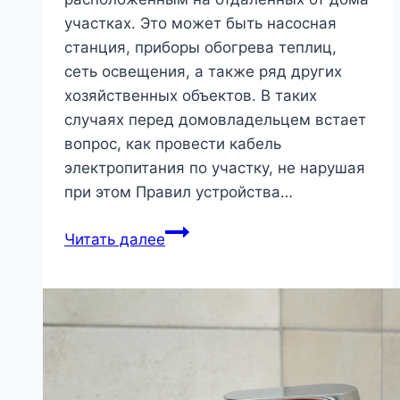
|
участках. Это может быть насосная
Мебель
станция, приборы обогрева теплиц,
и
сеть освещения, а также ряд других
дизайн
хозяйственных объектов. В таких
интерьера
случаях перед домовладельцем встает
вопрос, как провести кабель
электропитания по участку, не нарушая
при этом Правил устройства…
требования
Читать далее
ПУЭ
и
способы
монтажа