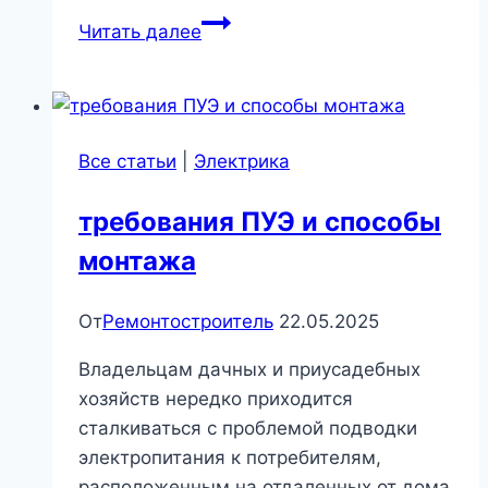
14
Читать далее
причин,
по
которым
вы
Все статьи
|
Электрика
можете
пожалеть
требования ПУЭ и способы
о
монтажа
выборе
кухонного
фартука:
От
Ремонтостроитель
22.05.2025
распространенные
Владельцам дачных и приусадебных
ошибки,
хозяйств нередко приходится
которые
сталкиваться с проблемой подводки
стоит
электропитания к потребителям,
избегать.
расположенным на отдаленных от дома