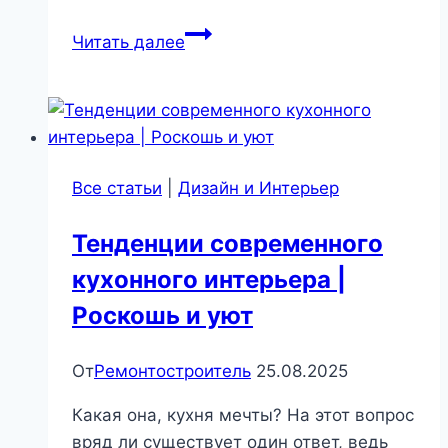
Почему
Читать далее
в
кране
слабый
напор
и
Все статьи
|
Дизайн и Интерьер
как
вернуть
Тенденции современного
его
кухонного интерьера |
в
норму
Роскошь и уют
|
Сантехника
От
Ремонтостроитель
25.08.2025
и
отопление
Какая она, кухня мечты? На этот вопрос
вряд ли существует один ответ, ведь