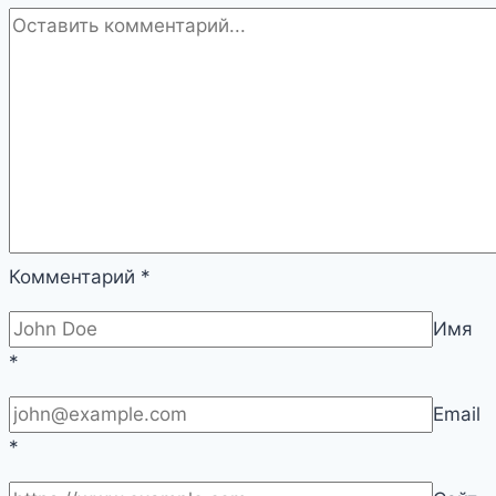
отопления
вашего
дома
|
Сантехника
и
отопление
Комментарий
*
Имя
*
Email
*