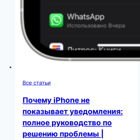
Все статьи
Почему iPhone не
показывает уведомления:
полное руководство по
решению проблемы |