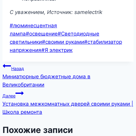
C уважением, Источник: samelectrik
Метки
#
люминесцентная
записи:
лампа
#
освещение
#
Светодиодные
светильники
#
своими руками
#
стабилизатор
напряжения
#
Я электрик
Навигация
Назад
Миниатюрные бюджетные дома в
по
Великобритании
записям
Далее
Установка межкомнатных дверей своими руками |
Школа ремонта
Похожие записи