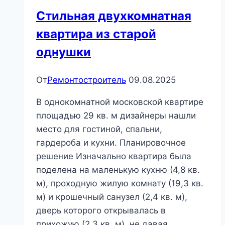
и
Стильная двухкомнатная
минусы
квартира из старой
однушки
От
Ремонтостроитель
09.08.2025
В однокомнатной московской квартире
площадью 29 кв. м дизайнеры нашли
место для гостиной, спальни,
гардероба и кухни. Планировочное
решение Изначально квартира была
поделена на маленькую кухню (4,8 кв.
м), проходную жилую комнату (19,3 кв.
м) и крошечный санузел (2,4 кв. м),
дверь которого открывалась в
прихожую (2,3 кв. м), не давая