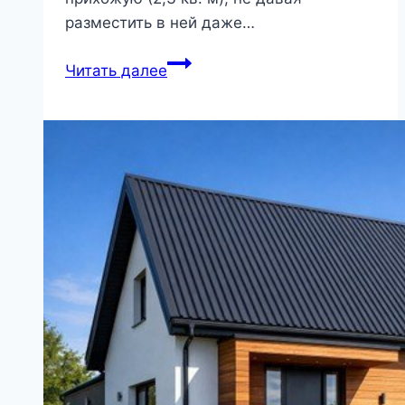
разместить в ней даже…
Стильная
Читать далее
двухкомнатная
квартира
из
старой
однушки