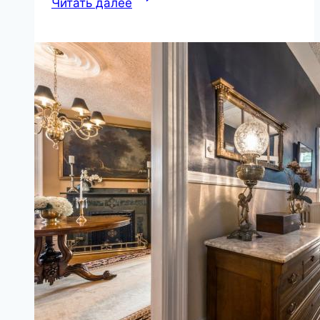
Читать далее
универсальное
решение
для
современного
строительства
|
Стройматериалы
и
технологии