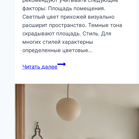
факторы: Площадь помещения.
Светлый цвет прихожей визуально
расширит пространство. Темные тона
скрадывают площадь. Стиль. Для
многих стилей характерны
определенные цветовые…
Цветовая
Читать далее
гамма
для
оформления
прихожей