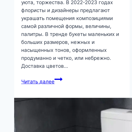
уюта, торжества. В 2022-2023 годах
флористы и дизайнеры предлагают
украшать помещения композициями
самой различной формы, величины,
палитры. В тренде букеты маленьких и
больших размеров, нежных и
насыщенных тонов, оформленных
продуманно и четко, или небрежно.
Доставка цветов…
Цветы
Читать далее
в
дизайне
и
декоре
помещений
|