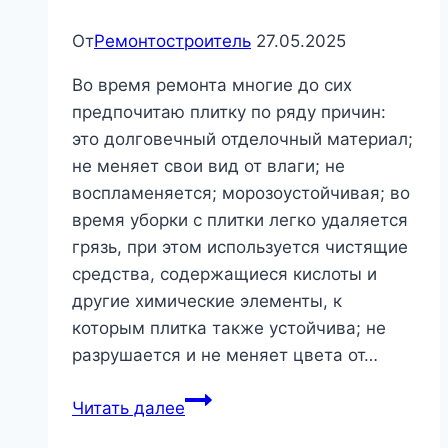
мастера
|
От
Ремонтостроитель
27.05.2025
Сантехника
Во время ремонта многие до сих
и
предпочитаю плитку по ряду причин:
отопление
это долговечный отделочный материал;
не меняет свои вид от влаги; не
воспламеняется; морозоустойчивая; во
время уборки с плитки легко удаляется
грязь, при этом используется чистящие
средства, содержащиеся кислоты и
другие химические элементы, к
которым плитка также устойчива; не
разрушается и не меняет цвета от…
Важные
Читать далее
советы