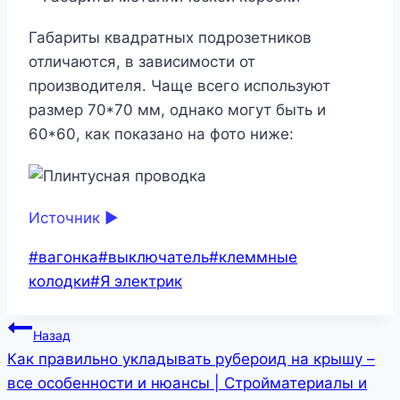
Габариты квадратных подрозетников
отличаются, в зависимости от
производителя. Чаще всего используют
размер 70*70 мм, однако могут быть и
60*60, как показано на фото ниже:
Источник ►
Метки
#
вагонка
#
выключатель
#
клеммные
записи:
колодки
#
Я электрик
Навигация
Назад
Как правильно укладывать рубероид на крышу –
по
все особенности и нюансы | Стройматериалы и