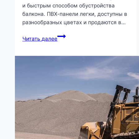
и быстрым способом обустройства
балкона. ПВХ-панели легки, доступны в
разнообразных цветах и продаются в…
Какую
Читать далее
отделку
выбрать
для
утепленного
балкона
с
обрешеткой?
|
Стройматериалы
и
технологии