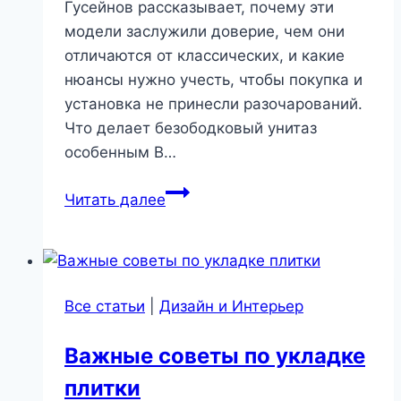
Гусейнов рассказывает, почему эти
модели заслужили доверие, чем они
отличаются от классических, и какие
нюансы нужно учесть, чтобы покупка и
установка не принесли разочарований.
Что делает безободковый унитаз
особенным В…
Как
Читать далее
выбрать
безободковый
унитаз,
чтобы
Все статьи
|
Дизайн и Интерьер
не
пожалеть:
Важные советы по укладке
инструкция
плитки
от