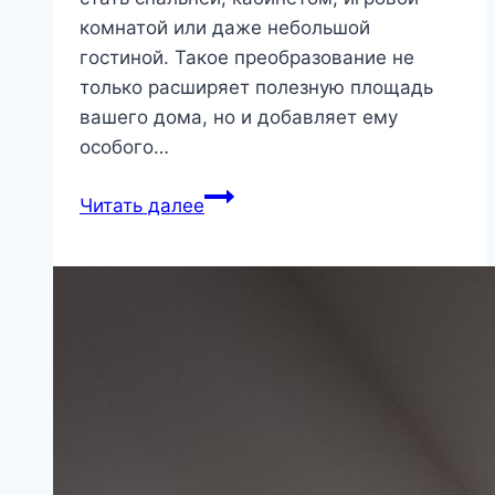
комнатой или даже небольшой
гостиной. Такое преобразование не
только расширяет полезную площадь
вашего дома, но и добавляет ему
особого…
Как
Читать далее
превратить
чердак
в
уютное
жилое
пространство
|
Загородный
дом,
дача