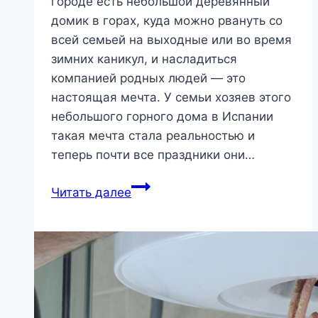
городе есть небольшой деревянный
домик в горах, куда можно рвануть со
всей семьей на выходные или во время
зимних каникул, и насладиться
компанией родных людей — это
настоящая мечта. У семьи хозяев этого
небольшого горного дома в Испании
такая мечта стала реальностью и
теперь почти все праздники они…
Загородный
Читать далее
домик
в
испанских
горах