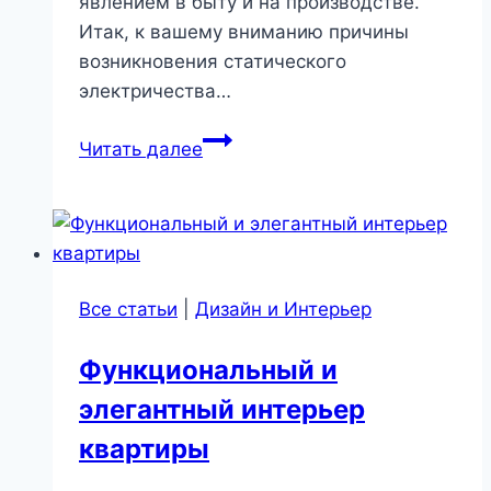
явлением в быту и на производстве.
Итак, к вашему вниманию причины
возникновения статического
электричества…
Что
Читать далее
такое
статическое
электричество
и
как
Все статьи
|
Дизайн и Интерьер
с
ним
Функциональный и
бороться?
элегантный интерьер
квартиры