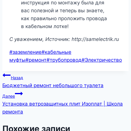
инструкция по монтажу была для
вас полезной и теперь вы знаете,
как правильно проложить провода
в кабельном лотке!
C уважением, Источник: http://samelectrik.ru
Метки
#
заземление
#
кабельные
записи:
муфты
#
ремонт
#
трубопровод
#
Электричество
Навигация
Назад
Бюджетный ремонт небольшого туалета
по
Далее
записям
Установка ветрозащитных плит Изоплат | Школа
ремонта
Похожие записи