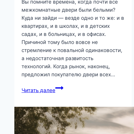
Вы помните времена, когда почти все
межкомнатные двери были белыми?
Куда ни зайди — везде одно и то же: и в
квартирах, и в школах, и в детских
садах, и в больницах, и в офисах.
Причиной тому было вовсе не
стремление к повальной одинаковости,
а недостаточная развитость
технологий. Когда рынок, наконец,
предложил покупателю двери всех…
Белые
Читать далее
двери:
просто
и
со
вкусом