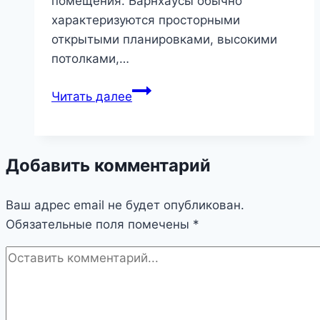
помещения. Барнхаусы обычно
характеризуются просторными
открытыми планировками, высокими
потолками,…
Барнхаус:
Читать далее
Объединение
стиля
и
Добавить комментарий
функциональности
в
Ваш адрес email не будет опубликован.
современном
Обязательные поля помечены
жилищном
*
тренде
|
Загородный
дом,